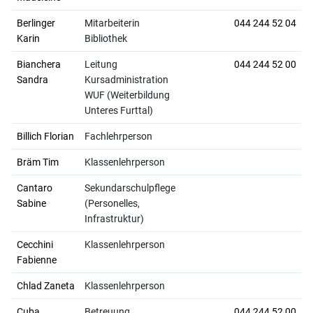
Berlinger
Mitarbeiterin
044 244 52 04
Karin
Bibliothek
Bianchera
Leitung
044 244 52 00
Sandra
Kursadministration
WUF (Weiterbildung
Unteres Furttal)
Billich Florian
Fachlehrperson
Bräm Tim
Klassenlehrperson
Cantaro
Sekundarschulpflege
Sabine
(Personelles,
Infrastruktur)
Cecchini
Klassenlehrperson
Fabienne
Chlad Zaneta
Klassenlehrperson
Cuba
Betreuung
044 244 52 00