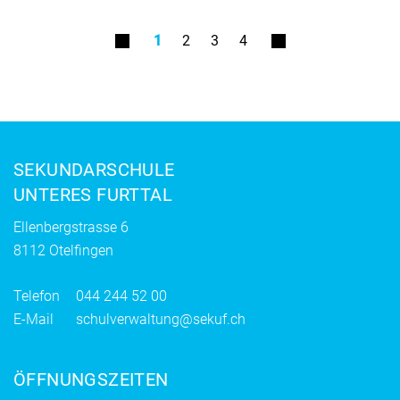
1
2
3
4
Fusszeile
SEKUNDARSCHULE
UNTERES FURTTAL
Ellenbergstrasse 6
8112 Otelfingen
Telefon
044 244 52 00
E-Mail
schulverwaltung@sekuf.ch
ÖFFNUNGSZEITEN