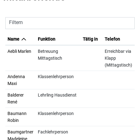
Filtern
Name
Funktion
Tätig in
Telefon
Aebli Marlen
Betreuung
Erreichbar via
Mittagstisch
Klapp
(Mittagstisch)
Andenna
Klassenlehrperson
Maxi
Balderer
Lehrling Hausdienst
René
Baumann
Klassenlehrperson
Robin
Baumgartner
Fachlehrperson
Madeleine